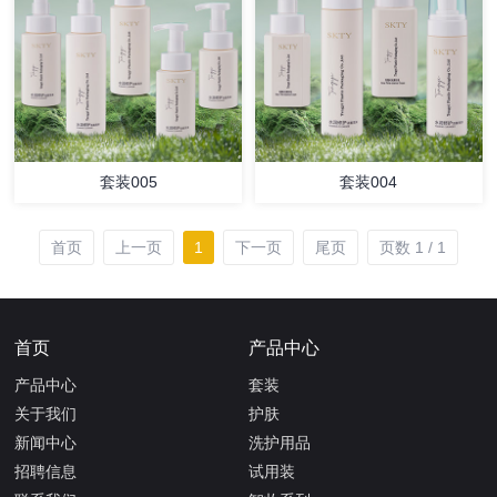
套装005
套装004
首页
上一页
1
下一页
尾页
页数 1 / 1
首页
产品中心
产品中心
套装
关于我们
护肤
新闻中心
洗护用品
招聘信息
试用装